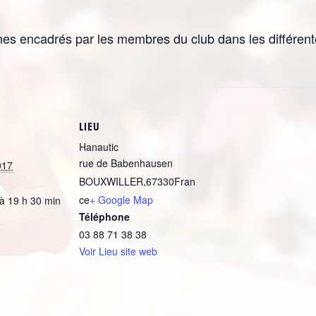
nes encadrés par les membres du club dans les différentes 
LIEU
Hanautic
rue de Babenhausen
017
BOUXWILLER
,
67330
Fran
ce
+ Google Map
à 19 h 30 min
Téléphone
03 88 71 38 38
Voir Lieu site web